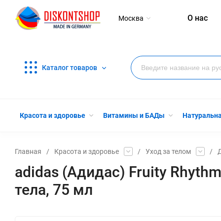
О нас
Москва
Каталог товаров
Красота и здоровье
Витамины и БАДы
Натуральн
Главная
/
Красота и здоровье
/
Уход за телом
/
adidas (Адидас) Fruity Rhyt
тела, 75 мл